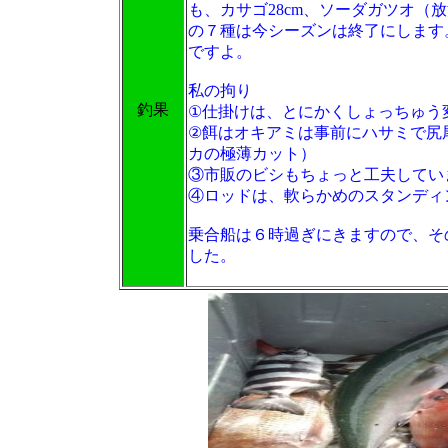
も、カサゴ28cm、ソーダガツオ
の７種は今シーズンは終了にします
ですよ。
私の拘り
釣果
①仕掛けは、とにかくしょっちゅう
②餌はオキアミは事前にハサミで尻
カの極薄カット）
③市販のビシもちょっと工夫してい
④ロッドは、軟らかめのスタンディ
乗合船は６時過ぎにきますので、そ
した。