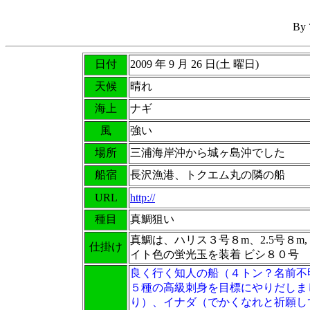
B
日付
2009 年 9 月 26 日(土 曜日)
天候
晴れ
海上
ナギ
風
強い
場所
三浦海岸沖から城ヶ島沖でした
船宿
長沢漁港、トクエム丸の隣の船
URL
http://
種目
真鯛狙い
真鯛は、ハリス３号８m、2.5号８
仕掛け
イト色の蛍光玉を装着 ビシ８０号
良く行く知人の船（４トン？名前不
５種の高級刺身を目標にやりだしま
り）、イナダ（でかくなれと祈願し