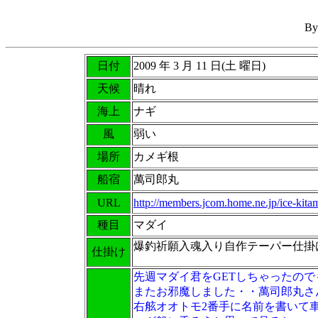
B
日付
2009 年 3 月 11 日(土 曜日)
天候
晴れ
海上
ナギ
風
弱い
場所
カメギ根
船宿
萬司郎丸
URL
http://members.jcom.home.ne.jp/ice-kita
種目
マダイ
爆釣祈願入魂入り自作テーパー仕掛
仕掛け
先週マダイ君をGETしちゃったの
またお邪魔しました・・萬司郎丸さ
右舷オオトモ2番手に名前を書いて