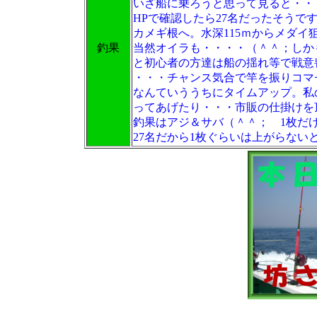
いざ船に乗ろうと思って見ると・・
HPで確認したら27名だったそうで
カメギ根へ。水深115ｍからメダ
釣果
当然オイラも・・・・（＾＾；しか
と初心者の方達は船の揺れ等で戦意
・・・チャンス気合で竿を振りコマ
なんていううちにタイムアップ。私
ってあげたり・・・市販の仕掛けを
釣果はアジ＆サバ（＾＾； 1枚だ
27名だから1枚ぐらいは上がらない