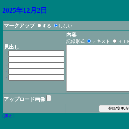
2025年12月2日
マークアップ
する
しない
内容
記録形式
テキスト
ＨＴ
見出し
・
・
・
・
・
アップロード画像
[
戻る
]